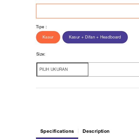
Tipe :
Kasur
Kasur + Difan + Headboard
Size:
Specifications
Description