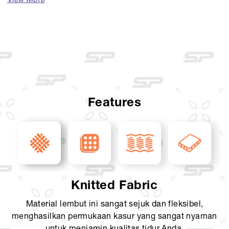
Available Sizes :
Single (100 x 200)
Single (120 x 200)
Mattress Thickness : 23,5 cm
Comfort Layer : Knit upholstery, Latex layer
Features
Support Layer : 3 zone pocket spring, foam ancasement
Foundation : -
Knitted Fabric
Material lembut ini sangat sejuk dan fleksibel,
menghasilkan permukaan kasur yang sangat nyaman
untuk menjamin kualitas tidur Anda.