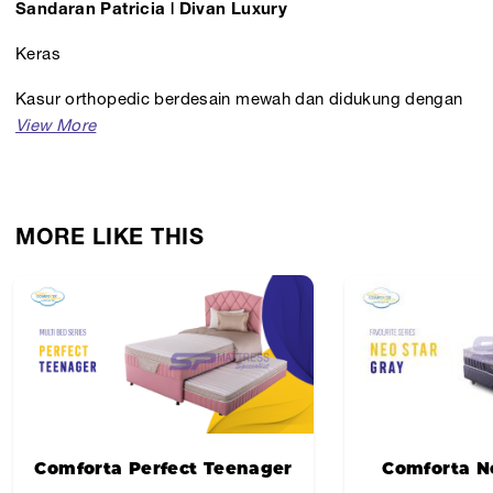
Sandaran Patricia | Divan Luxury
Keras
Kasur orthopedic berdesain mewah dan didukung dengan
teknologi Spinal Support sehingga postur tubuh kita lebih
terjaga pada saat tidur.
Tersedia dalam berbagai pilihan ukuran seperti, Comforta
MORE LIKE THIS
160, Comforta 180, dan masih banyak lagi.
Comforta Perfect Teenager
Comforta N