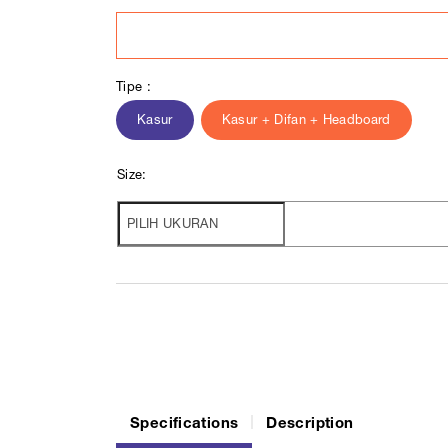
Tipe :
Kasur
Kasur + Difan + Headboard
Size:
Specifications
Description