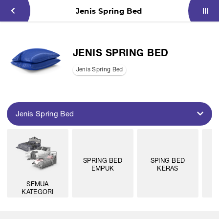
Jenis Spring Bed
JENIS SPRING BED
Jenis Spring Bed
Jenis Spring Bed
SPRING BED
SPING BED
S
EMPUK
KERAS
SEMUA
KATEGORI