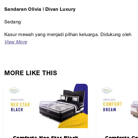
Sandaran Olivia | Divan Luxury
Sedang
Kasur mewah yang menjadi pilhan keluarga. Didukung oleh
Five Zones Support dan dilapisi latex berkualitas, Comfy
Foam dan Silken Zone yang sangat nyaman.
Tersedia dalam berbagai pilihan ukuran seperti, Comforta
MORE LIKE THIS
160, Comforta 180, dan masih banyak lagi.
Comforta Neo Star Black
Comforta C