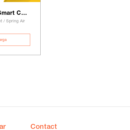
Spring Air Velvet Smart Comfort
t / Spring Air
arga
ar
Contact