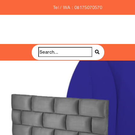
Tel / WA : 08175070570