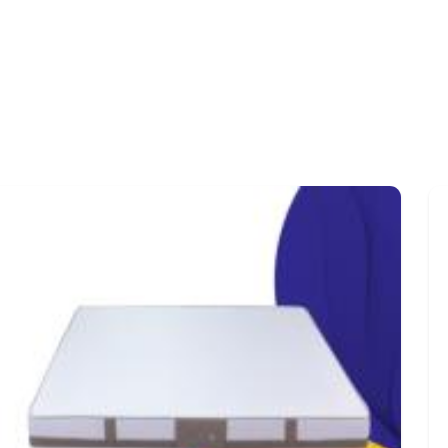
ih yang mampu memberikan topangan sempurna untuk kepala, bah
, Comforta 160, Comforta 180, dan masih banyak lagi.