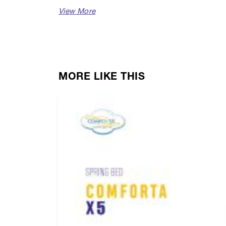
Juga dilengkapi sistem perakitan pegas cangg
dan kaki.
Tersedia dalam berbagai pilihan ukuran seperti
MORE LIKE THIS