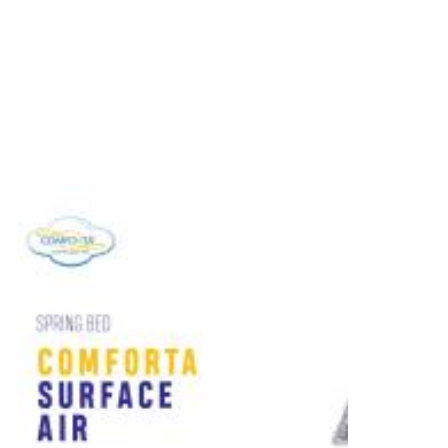
u, tulang belakang, lumbal, pinggul, paha,