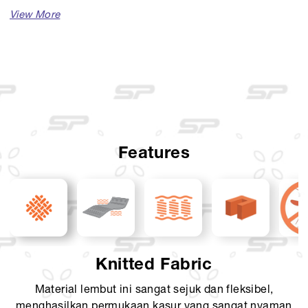
Spesifikasi penting Piacenza sebagai berikut :
Collection : Smart Living Series
Comfort Level : Medium Firm
Available Sizes :
Single (100 x 200)
Features
Single (120 x 200)
Queen (160 x 200)
King (180 x 200)
Super King (200 x 200)
Knitted Fabric
Mattress Thickness : 25 cm
Material lembut ini sangat sejuk dan fleksibel,
Comfort Layer : Knit fabric, Spine Support Foam, Motion
menghasilkan permukaan kasur yang sangat nyaman