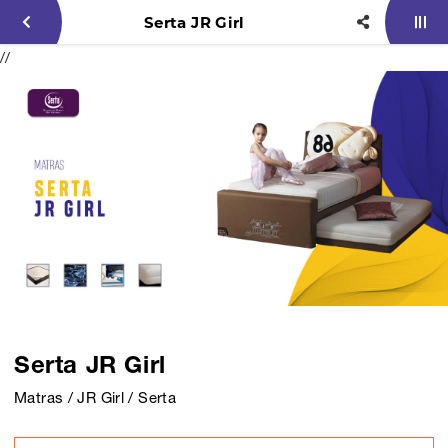
Serta JR Girl
//
Serta JR Girl
Matras / JR Girl / Serta